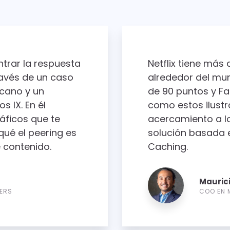
trar la respuesta
Netflix tiene más
avés de un caso
alrededor del mu
cano y un
de 90 puntos y Fa
s IX. En él
como estos ilust
áficos que te
acercamiento a lo
ué el peering es
solución basada e
 contenido.
Caching.
Maurici
ERS
COO EN 