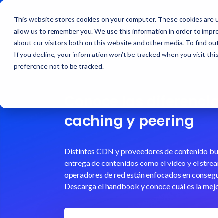
This website stores cookies on your computer. These cookies are u
allow us to remember you. We use this information in order to impr
about our visitors both on this website and other media. To find ou
If you decline, your information won’t be tracked when you visit th
preference not to be tracked.
Conoce las diferencia
caching y peering
Distintos CDN y proveedores de contenido bus
entrega de contenidos como el video y el strea
operadores de red están enfocados en consegu
Descarga el handbook y conoce cuál es la mejo