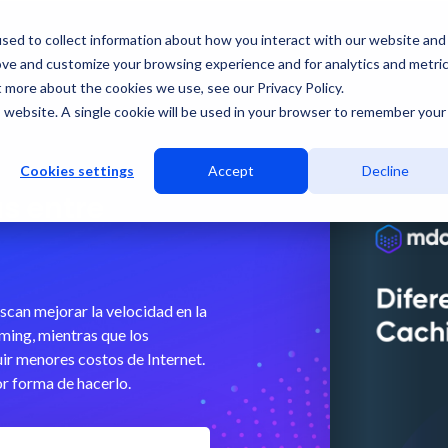
sed to collect information about how you interact with our website and
ove and customize your browsing experience and for analytics and metri
t more about the cookies we use, see our Privacy Policy.
is website. A single cookie will be used in your browser to remember your
Cookies settings
Accept
Decline
s entre
can mejorar la velocidad en la
ming, mientras que los
ir menores costos de Internet.
r forma de hacerlo.