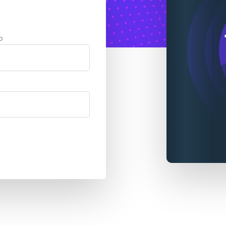
 caching
o