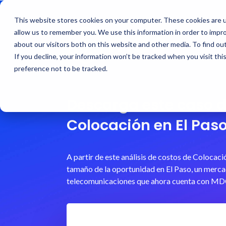
This website stores cookies on your computer. These cookies are u
allow us to remember you. We use this information in order to impr
about our visitors both on this website and other media. To find ou
If you decline, your information won’t be tracked when you visit th
preference not to be tracked.
Descarga este caso d
Colocación en El Pas
A partir de este análisis de costos de Colocac
tamaño de la oportunidad en El Paso, un merca
telecomunicaciones que ahora cuenta con MD