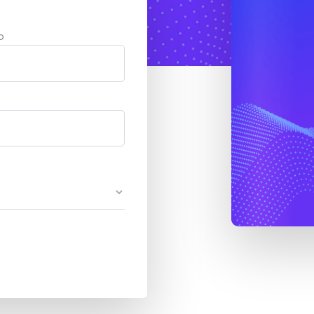
El Paso
o