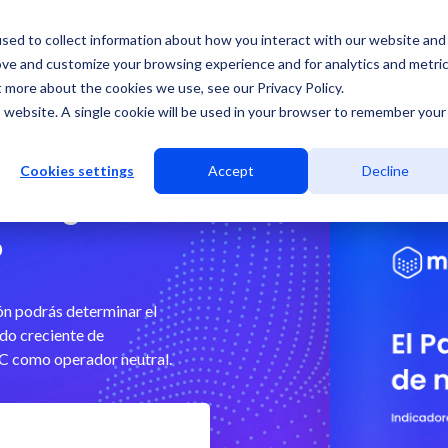
sed to collect information about how you interact with our website and
ove and customize your browsing experience and for analytics and metri
t more about the cookies we use, see our Privacy Policy.
is website. A single cookie will be used in your browser to remember your
Cookies settings
Accept
Decline
e negocio de
o
ión podrás determinar el
do creciente de
C como operador neutral.